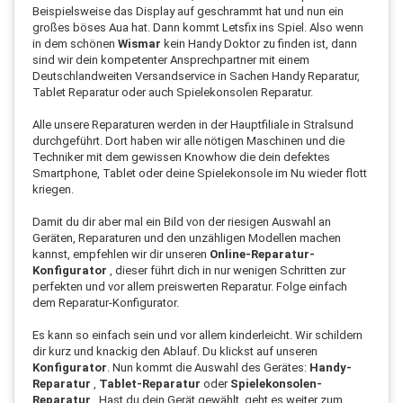
Beispielsweise das Display auf geschrammt hat und nun ein
großes böses Aua hat. Dann kommt Letsfix ins Spiel. Also wenn
in dem schönen
Wismar
kein Handy Doktor zu finden ist, dann
sind wir dein kompetenter Ansprechpartner mit einem
Deutschlandweiten Versandservice in Sachen Handy Reparatur,
Tablet Reparatur oder auch Spielekonsolen Reparatur.
Alle unsere Reparaturen werden in der Hauptfiliale in Stralsund
durchgeführt. Dort haben wir alle nötigen Maschinen und die
Techniker mit dem gewissen Knowhow die dein defektes
Smartphone, Tablet oder deine Spielekonsole im Nu wieder flott
kriegen.
Damit du dir aber mal ein Bild von der riesigen Auswahl an
Geräten, Reparaturen und den unzähligen Modellen machen
kannst, empfehlen wir dir unseren
Online-Reparatur-
Konfigurator
, dieser führt dich in nur wenigen Schritten zur
perfekten und vor allem preiswerten Reparatur. Folge einfach
dem Reparatur-Konfigurator.
Es kann so einfach sein und vor allem kinderleicht. Wir schildern
dir kurz und knackig den Ablauf. Du klickst auf unseren
Konfigurator
. Nun kommt die Auswahl des Gerätes:
Handy-
Reparatur
,
Tablet-Reparatur
oder
Spielekonsolen-
Reparatur
. Hast du dein Gerät gewählt, geht es weiter zum