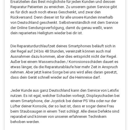
Ersatzteilen das Best möglichste für jeden Kunden und dessen
Reparatur Patienten zu erreichen. Zu unserem guten Service gibt
es für dich auch noch etwas Geschenkt, und zwar den
Rückversand. Denn dieser ist für alle unsere Kunden innerhalb
von Deutschland geschenkt. Selbstverständlich mit dem Service
der Online Sendungsverfolgung, damit du genau weißt, wann
dein repariertes Heiligtum wieder bei dir ist.
Die Reparaturdurchlaufzeit deines Smartphones beläuft sich in
der Regel auf 24 bis 48 Stunden, vereinzelt können auch mal
Ausnahmen dazu kommen, aber dies entspricht nicht der Regel.
Außer bei einem Wasserschaden / Korrosionsschäden dauert es
etwas länger, da die Reparaturabläufe hier mehr Zeit in Anspruch
nehmen. Aber jetzt keine Sorge bei uns wird alles daran gesetzt,
dass dein Gerät schnell wieder auf die Heimreise darf.
Jeder Kunde aus ganz Deutschland kann den Service von Letsfix
nutzen. Es ist egal, welcher Schaden vorliegt, Displayschaden bei
einem Smartphone, der Joystick bei deiner PS Vita oder nur der
Lüfter deiner Konsole, der so laut ist, dass er sogar deine Frau
beim Staubsaugen in einem Test schlägt. Alle diese Defekte sind
reparabel und können von unseren erfahrenen Technikern
behoben werden.