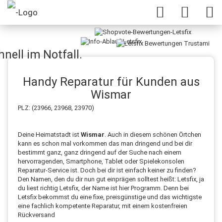
nell im Notfall.
Handy Reparatur für Kunden aus
Wismar
PLZ: (23966, 23968, 23970)
Deine Heimatstadt ist
Wismar
. Auch in diesem schönen Örtchen
kann es schon mal vorkommen das man dringend und bei dir
bestimmt ganz, ganz dringend auf der Suche nach einem
hervorragenden, Smartphone, Tablet oder Spielekonsolen
Reparatur-Service ist. Doch bei dir ist einfach keiner zu finden?
Den Namen, den du dir nun gut einprägen solltest heißt: Letsfix, ja
du liest richtig Letsfix, der Name ist hier Programm. Denn bei
Letsfix bekommst du eine fixe, preisgünstige und das wichtigste
eine fachlich kompetente Reparatur, mit einem kostenfreien
Rückversand