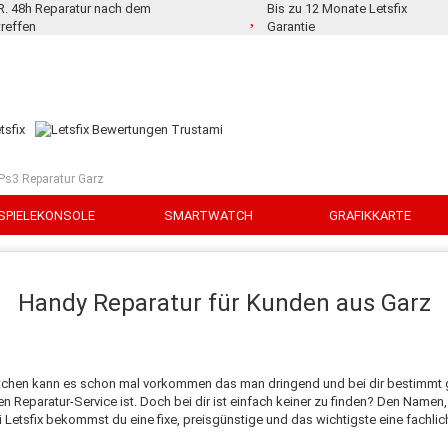
.R. 48h Reparatur nach dem
Bis zu 12 Monate Letsfix
treffen
Garantie
 Ps3 Reparatur Garz
SPIELEKONSOLE
SMARTWATCH
GRAFIKKARTE
Handy Reparatur für Kunden aus Garz
rtchen kann es schon mal vorkommen das man dringend und bei dir bestimmt 
eparatur-Service ist. Doch bei dir ist einfach keiner zu finden? Den Namen, de
bei Letsfix bekommst du eine fixe, preisgünstige und das wichtigste eine fachl