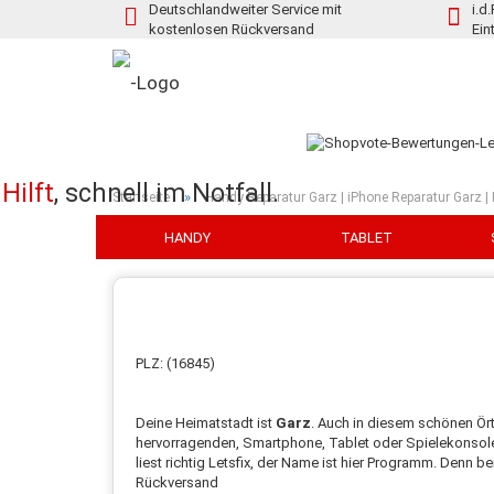
Deutschlandweiter Service mit
i.d
kostenlosen Rückversand
Ein
Hilft
,
schnell im Notfall.
»
Startseite
Handy Reparatur Garz | iPhone Reparatur Garz |
HANDY
TABLET
PLZ: (16845)
Deine Heimatstadt ist
Garz
. Auch in diesem schönen Ö
hervorragenden, Smartphone, Tablet oder Spielekonsolen R
liest richtig Letsfix, der Name ist hier Programm. Denn 
Rückversand