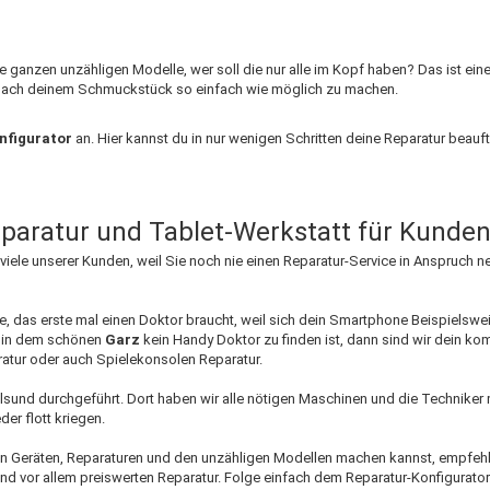
iese ganzen unzähligen Modelle, wer soll die nur alle im Kopf haben? Das ist e
he nach deinem Schmuckstück so einfach wie möglich zu machen.
nfigurator
an. Hier kannst du in nur wenigen Schritten deine Reparatur beauft
paratur und Tablet-Werkstatt für Kunden
viele unserer Kunden, weil Sie noch nie einen Reparatur-Service in Anspruch 
, das erste mal einen Doktor braucht, weil sich dein Smartphone Beispielswe
n in dem schönen
Garz
kein Handy Doktor zu finden ist, dann sind wir dein k
atur oder auch Spielekonsolen Reparatur.
Stralsund durchgeführt. Dort haben wir alle nötigen Maschinen und die Techni
er flott kriegen.
l an Geräten, Reparaturen und den unzähligen Modellen machen kannst, empfehl
 und vor allem preiswerten Reparatur. Folge einfach dem Reparatur-Konfigurator