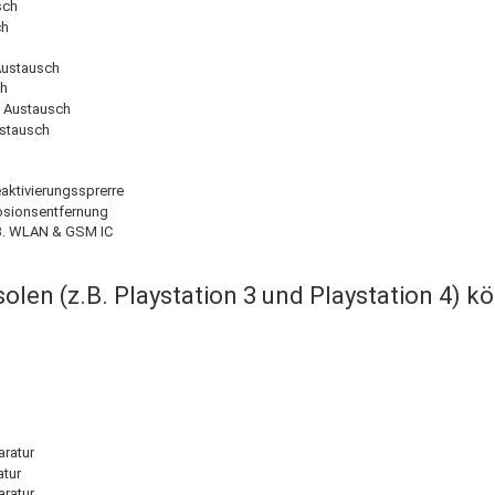
sch
ch
Austausch
ch
 Austausch
ustausch
ktivierungssprerre
osionsentfernung
z.B. WLAN & GSM IC
olen (z.B. Playstation 3 und Playstation 4) 
aratur
atur
aratur