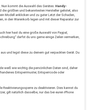
. Nun kommt die Auswahl des Gerätes:
Handy-
nd die größten und bekanntesten Hersteller gelistet, also
ein Modell anklicken und zu guter Letzt der Schaden,
en, in den Warenkorb legen und mit dieser Reparatur zur
ch hier hast du eine große Auswahl von Paypal,
chreibung“ darfst du uns gerne einige Zeilen vermerken,
h aus und legst diese zu deinem gut verpackten Gerät. Du
de weiß wie wichtig die persönlichen Daten sind, daher
vorhandenes Entsperrmuster, Entsperrcode oder
e Reaktivierungssperre zu deaktivieren. Dies kannst du
r, gilt natürlich dasselbe, nur das bei euren iPhone