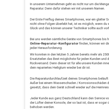
In unserem Unternehmen geht es nicht nur um die Menge 
Reparatur. Denn dafür stehen wir mit unserem Namen.
Der Erste Freiflug deines Smartphones, war ein glatter
nicht ohne Folgen überlebt hat, ist es möglich, wenn d
Glück und das können unserer Techniker sollte auch vor
Bei uns werden sämtliche Geräte von Smartphones bis hin 
Online-Reparatur-Konfigurator
finden, können wir di
jeder Herausforderung.
Wir konnten in den letzten 5 Jahren bereits mehr als 250
Ersatzteilen das Best möglichste für jeden Kunden und 
Rückversand. Denn dieser ist für alle unsere Kunden in
dein repariertes Heiligtum wieder bei dir ist.
Die Reparaturdurchlaufzeit deines Smartphones beläuft 
Außer bei einem Wasserschaden / Korrosionsschäden daue
gesetzt, dass dein Gerät schnell wieder auf die Heimreis
Jeder Kunde aus ganz Deutschland kann den Service von L
der Lüfter deiner Konsole, der so laut ist, dass er sog
behoben werden.