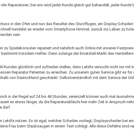
der Reparaturen, bei uns wird jeder Kunde gleich gut behandelt, jeder Kund
 Schuss in den Ofen und nun das Resultat des Sturzfluges, ein Display Scha
u schnell handelst es wieder vom Smartphone Himmel, zurück ins Leben zu hole
handen sein.
zu Spielekonsolen repariert und natürlich auch Online mit unseren Festpreisen
r bestimmt trotzdem Helfen. Denn solange der Ersatzteil-Markt des Herstellers 
00 Kunden glücklich und zufrieden stellen, denn Letsfix versucht nicht nur mit 
dessen Reparatur Patienten zu erreichen. Zu unserem guten Service gibt es fü
nerhalb von Deutschland geschenkt. Selbstverständlich mit dem Service der O
sich in der Regel auf 24 bis 48 Stunden, vereinzelt können auch mal Ausnahme
rt es etwas länger, da die Reparaturabläufe hier mehr Zeit in Anspruch nehme
e darf.
etsfix nutzen. Es ist egal, welcher Schaden vorliegt, Displayschaden bei ei
ar deine Frau beim Staubsaugen in einem Test schlägt. Alle diese Defekte sind