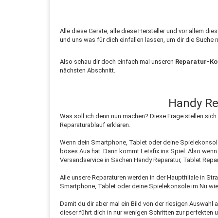
Alle diese Geräte, alle diese Hersteller und vor allem d
und uns was für dich einfallen lassen, um dir die Suc
Also schau dir doch einfach mal unseren
Reparatur-Ko
nächsten Abschnitt.
Handy Re
Was soll ich denn nun machen? Diese Frage stellen sich 
Reparaturablauf erklären.
Wenn dein Smartphone, Tablet oder deine Spielekonsole
böses Aua hat. Dann kommt Letsfix ins Spiel. Also wen
Versandservice in Sachen Handy Reparatur, Tablet Repar
Alle unsere Reparaturen werden in der Hauptfiliale in 
Smartphone, Tablet oder deine Spielekonsole im Nu wied
Damit du dir aber mal ein Bild von der riesigen Auswah
dieser führt dich in nur wenigen Schritten zur perfekten