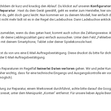
schildern dir kurz und knackig den Ablauf. Du klickst auf unseren
Konfigurator
Reparatur
. Hast du dein Gerät gewählt, geht es weiter zum Hersteller, hier si
t du, geht doch ganz leicht. Nun kommen wir zu deinem Modell, hier einfach d
 nicht mehr lädt ist es in der Regel die Ladebuchse. Dann Ladebuchse anklick
anzumelden, wenn du dies getan hast, kommt auch schon die Zahlungsweise. Au
dir deine Lieblingszahlart ganz einfach aussuchen. Unter dem Feld „Fehlerbes
mit deinem Smartphone, Tablet oder deiner Spielekonsole hast.
tst du von uns eine E-Mail-Auftragsbestätigung. Diese druckst du bitte für dic
 der E-Mail-Auftragsbestätigung.
n Reparaturen im Regelfall
keinerlei Daten verloren
gehen. Wir und jeder Kun
 daher wichtig, dass für eine technische Eingangs und Ausgangskontrolle ein 
möglich).
ng zur Reparatur, einem Werksreset durchführst, achte bitte darauf die Googl
set, unter dem Menüpunkt „Konten“ entfernst. Für unsere lieben Apple Besitze