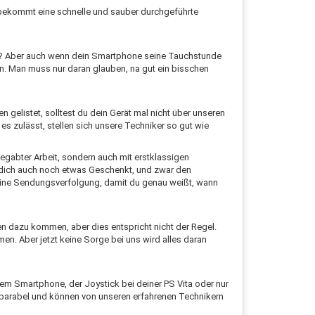
e bekommt eine schnelle und sauber durchgeführte
den? Aber auch wenn dein Smartphone seine Tauchstunde
n. Man muss nur daran glauben, na gut ein bisschen
 gelistet, solltest du dein Gerät mal nicht über unseren
es zulässt, stellen sich unsere Techniker so gut wie
begabter Arbeit, sondern auch mit erstklassigen
r dich auch noch etwas Geschenkt, und zwar den
nline Sendungsverfolgung, damit du genau weißt, wann
n dazu kommen, aber dies entspricht nicht der Regel.
n. Aber jetzt keine Sorge bei uns wird alles daran
nem Smartphone, der Joystick bei deiner PS Vita oder nur
 reparabel und können von unseren erfahrenen Technikern