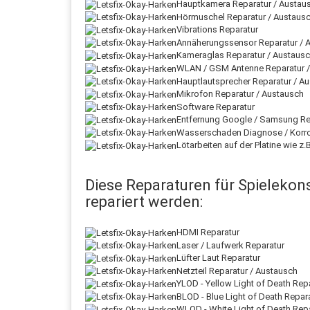
Hauptkamera Reparatur / Austau
Hörmuschel Reparatur / Austaus
Vibrations Reparatur
Annäherungssensor Reparatur / 
Kameraglas Reparatur / Austaus
WLAN / GSM Antenne Reparatur /
Hauptlautsprecher Reparatur / A
Mikrofon Reparatur / Austausch
Software Reparatur
Entfernung Google / Samsung Rea
Wasserschaden Diagnose / Korr
Lötarbeiten auf der Platine wie 
Diese Reparaturen für Spielekons
repariert werden:
HDMI Reparatur
Laser / Laufwerk Reparatur
Lüfter Laut Reparatur
Netzteil Reparatur / Austausch
YLOD - Yellow Light of Death Rep
BLOD - Blue Light of Death Repar
WLOD - White Light of Death Rep