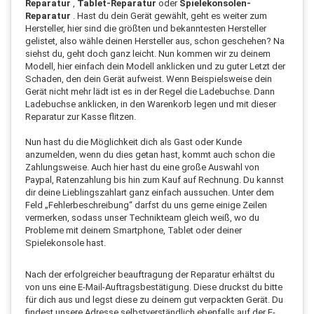
Reparatur
,
Tablet-Reparatur
oder
Spielekonsolen-
Reparatur
. Hast du dein Gerät gewählt, geht es weiter zum
Hersteller, hier sind die größten und bekanntesten Hersteller
gelistet, also wähle deinen Hersteller aus, schon geschehen? Na
siehst du, geht doch ganz leicht. Nun kommen wir zu deinem
Modell, hier einfach dein Modell anklicken und zu guter Letzt der
Schaden, den dein Gerät aufweist. Wenn Beispielsweise dein
Gerät nicht mehr lädt ist es in der Regel die Ladebuchse. Dann
Ladebuchse anklicken, in den Warenkorb legen und mit dieser
Reparatur zur Kasse flitzen.
Nun hast du die Möglichkeit dich als Gast oder Kunde
anzumelden, wenn du dies getan hast, kommt auch schon die
Zahlungsweise. Auch hier hast du eine große Auswahl von
Paypal, Ratenzahlung bis hin zum Kauf auf Rechnung. Du kannst
dir deine Lieblingszahlart ganz einfach aussuchen. Unter dem
Feld „Fehlerbeschreibung“ darfst du uns gerne einige Zeilen
vermerken, sodass unser Technikteam gleich weiß, wo du
Probleme mit deinem Smartphone, Tablet oder deiner
Spielekonsole hast.
Nach der erfolgreicher beauftragung der Reparatur erhältst du
von uns eine E-Mail-Auftragsbestätigung. Diese druckst du bitte
für dich aus und legst diese zu deinem gut verpackten Gerät. Du
findest unsere Adresse selbstverständlich ebenfalls auf der E-