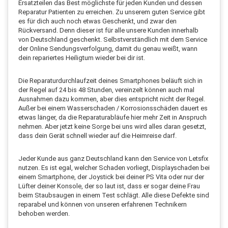
Ersatzteilen das Best möglichste für jeden Kunden und dessen
Reparatur Patienten zu erreichen. Zu unserem guten Service gibt
es für dich auch noch etwas Geschenkt, und zwar den
Rückversand. Denn dieser ist für alle unsere Kunden innerhalb
von Deutschland geschenkt. Selbstverständlich mit dem Service
der Online Sendungsverfolgung, damit du genau weißt, wann
dein repariertes Heiligtum wieder bei dir ist.
Die Reparaturdurchlaufzeit deines Smartphones beläuft sich in
der Regel auf 24 bis 48 Stunden, vereinzelt können auch mal
Ausnahmen dazu kommen, aber dies entspricht nicht der Regel.
Außer bei einem Wasserschaden / Korrosionsschäden dauert es
etwas länger, da die Reparaturabläufe hier mehr Zeit in Anspruch
nehmen. Aber jetzt keine Sorge bei uns wird alles daran gesetzt,
dass dein Gerät schnell wieder auf die Heimreise darf.
Jeder Kunde aus ganz Deutschland kann den Service von Letsfix
nutzen. Es ist egal, welcher Schaden vorliegt, Displayschaden bei
einem Smartphone, der Joystick bei deiner PS Vita oder nur der
Lüfter deiner Konsole, der so laut ist, dass er sogar deine Frau
beim Staubsaugen in einem Test schlägt. Alle diese Defekte sind
reparabel und können von unseren erfahrenen Technikern
behoben werden.