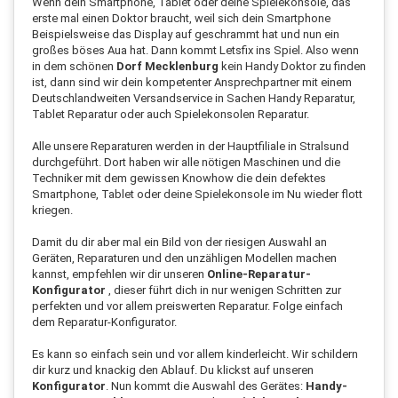
Wenn dein Smartphone, Tablet oder deine Spielekonsole, das
erste mal einen Doktor braucht, weil sich dein Smartphone
Beispielsweise das Display auf geschrammt hat und nun ein
großes böses Aua hat. Dann kommt Letsfix ins Spiel. Also wenn
in dem schönen
Dorf Mecklenburg
kein Handy Doktor zu finden
ist, dann sind wir dein kompetenter Ansprechpartner mit einem
Deutschlandweiten Versandservice in Sachen Handy Reparatur,
Tablet Reparatur oder auch Spielekonsolen Reparatur.
Alle unsere Reparaturen werden in der Hauptfiliale in Stralsund
durchgeführt. Dort haben wir alle nötigen Maschinen und die
Techniker mit dem gewissen Knowhow die dein defektes
Smartphone, Tablet oder deine Spielekonsole im Nu wieder flott
kriegen.
Damit du dir aber mal ein Bild von der riesigen Auswahl an
Geräten, Reparaturen und den unzähligen Modellen machen
kannst, empfehlen wir dir unseren
Online-Reparatur-
Konfigurator
, dieser führt dich in nur wenigen Schritten zur
perfekten und vor allem preiswerten Reparatur. Folge einfach
dem Reparatur-Konfigurator.
Es kann so einfach sein und vor allem kinderleicht. Wir schildern
dir kurz und knackig den Ablauf. Du klickst auf unseren
Konfigurator
. Nun kommt die Auswahl des Gerätes:
Handy-