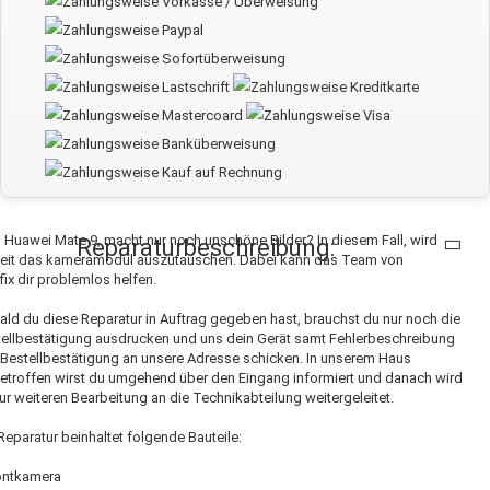
 Huawei Mate 9, macht nur noch unschöne Bilder? In diesem Fall, wird
Reparaturbeschreibung:
Zeit das kameramodul auszutauschen. Dabei kann das Team von
fix dir problemlos helfen.
ld du diese Reparatur in Auftrag gegeben hast, brauchst du nur noch die
ellbestätigung ausdrucken und uns dein Gerät samt Fehlerbeschreibung
Bestellbestätigung an unsere Adresse schicken. In unserem Haus
etroffen wirst du umgehend über den Eingang informiert und danach wird
ur weiteren Bearbeitung an die Technikabteilung weitergeleitet.
Reparatur beinhaltet folgende Bauteile:
ontkamera