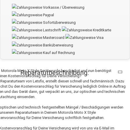
 Motorola Moto X Style Gerät wurde beschädigt und nun benötigst
Reparaturbeschreibung:
inen Kostenvoranschlag für Deine Versicherung?
Reparaturteam von Letsfix, erstellt diesen schnell und fachmännisch. Dazu
chst Du den Kostenvoranschlag für Versicherung lediglich Online in Auftrag
n und das Gerät dann, gut verpackt an uns, zur optischen und technischen
utachtung einsenden.
 optischen und technisch festgestellten Mängel / Beschädigungen werden
unserem Reparaturteam in Deinem Motorola Moto X Style
envoranschlag für Deine Versicherung schriftlich festgehalten.
Kostenvoranschlag für Deine Versicherung wird von uns via E-Mail im