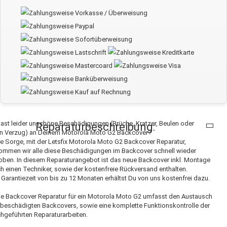
ast leider unschöne Beschädigungen (Brüche, Kratzer, Beulen oder
Reparaturbeschreibung:
en Verzug) an Deinem Motorola Moto G2 Backcover?
e Sorge, mit der Letsfix Motorola Moto G2 Backcover Reparatur,
mmen wir alle diese Beschädigungen im Backcover schnell wieder
ben. In diesem Reparaturangebot ist das neue Backcover inkl. Montage
h einen Techniker, sowie der kostenfreie Rückversand enthalten.
 Garantiezeit von bis zu 12 Monaten erhältst Du von uns kostenfrei dazu.
e Backcover Reparatur für ein Motorola Moto G2 umfasst den Austausch
beschädigten Backcovers, sowie eine komplette Funktionskontrolle der
hgeführten Reparaturarbeiten.