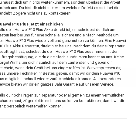
u musst dich um nichts weiter kümmern, sondern überlässt die Arbeit
infach uns. Du bist dir nicht sicher, um welchen Defekt es sich bei dir
andelt? Zögere nicht uns zu kontaktieren!
uawei P10 Plus jetzt einschicken
alls dein Huawei P10 Plus Akku defekt ist, entscheidest du dich am
esten hier bei uns für eine schnelle, sichere und einfach Methode um
ein Huawei P10 Plus wieder voll und ganz nutzen zu können: Eine Huawei
10 Plus Akku Reparatur, direkt hier bei uns. Nachdem du deine Reparatur
eauftragt hast, schickst du dein Huawei P10 Plus zusammen mit der
uftragsbestätigung, die du dir einfach ausdrucken kannst an uns. Keine
orge! Wir halten dich natürlich auf dem Laufenden und geben dir
escheid, wenn dein Gerät bei uns eingetroffen ist. Wir versprechen dir,
ass unsere Techniker ihr Bestes geben, damit wir dir dein Huawei P10
lus möglichst schnell wieder zurückschicken können. Als besonderen
ervice bieten wir dir ein ganzes Jahr Garantie auf unseren Service.
alls du noch Fragen zur Reparatur oder allgemein zu einem vermutlichen
chaden hast, zögere bitte nicht uns sofort zu kontaktieren, damit wir dir
anz persönlich weiterhelfen können.