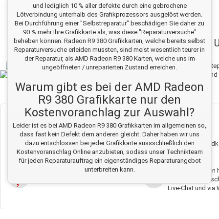
und lediglich 10 % aller defekte durch eine gebrochene
Lötverbindung unterhalb des Grafikprozessors ausgelöst werden.
Bei Durchführung einer "Selbstreparatur" beschädigen Sie daher zu
90 % mehr Ihre Grafikkarte als, was diese "Reparaturversuche"
beheben können. Radeon R9 380 Grafikkarten, welche bereits selbst
Reparaturversuche erleiden mussten, sind meist wesentlich teurer in
der Reparatur, als AMD Radeon R9 380 Karten, welche uns im
ungeöffneten / unreparierten Zustand erreichen.
Warum gibt es bei der AMD Radeon
R9 380 Grafikkarte nur den
Kostenvoranchlag zur Auswahl?
Unsere
LETSFIX
Garantie
Leider ist es bei AMD Radeon R9 380 Grafikkarten im allgemeinen so,
dass fast kein Defekt dem anderen gleicht. Daher haben wir uns
dazu entschlossen bei jeder Grafikkarte aussschließlich den
Wir Reparieren zum Festpreis, keine
Die Rückversandko
Kostenvoranschlag Online anzubieten, sodass unser Technikteam
Versteckten Kosten.
kostenfrei.
für jeden Reparaturauftrag ein eigenständiges Reparaturangebot
unterbreiten kann.
Auf alle Reparaturen gibt es bis zu 12
Wenn Sie Fragen h
Monate Letsfix Garantie.
Sie da Telefonisch,
Live-Chat und via