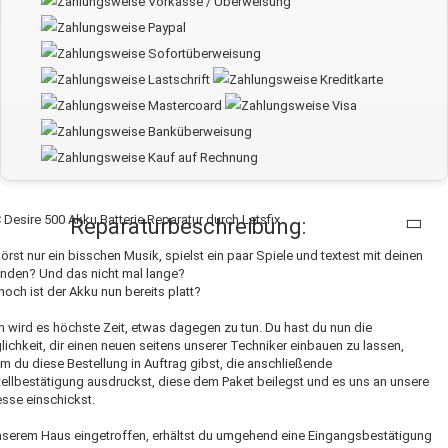
Desire 500 Akku Batterie Reparatur durch Letsfix.
Reparaturbeschreibung:
örst nur ein bisschen Musik, spielst ein paar Spiele und textest mit deinen
nden? Und das nicht mal lange?
och ist der Akku nun bereits platt?
 wird es höchste Zeit, etwas dagegen zu tun. Du hast du nun die
ichkeit, dir einen neuen seitens unserer Techniker einbauen zu lassen,
m du diese Bestellung in Auftrag gibst, die anschließende
ellbestätigung ausdruckst, diese dem Paket beilegst und es uns an unsere
sse einschickst.
nserem Haus eingetroffen, erhältst du umgehend eine Eingangsbestätigung