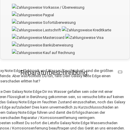
xy Note Edge Elektronik und Wasser (Feuchtigkeit) sind die größten
Reparaturbeschreibung:
einde. Aber was solltest Du tun, falls Dein Galaxy Note Edge einen
erschaden erlitten hat?
te Dein Galaxy Note Edge Dir ins Wasser gefallen sein oder mit einer
ren Flüssigkeit in Berührung gekommen sein, so versuche bitte auf keinen
 das Galaxy Note Edge im feuchten Zustand einzuschalten, noch das Galaxy
 Edge aufzuladen! Dies kann unvermeidlich zu Kurzschlussschäden an
em Galaxy Note Edge führen und damit die Erfolgschancen der
erschaden Reparatur / Korrosionsentfernung verringern.
esten solltest Du sofort die Letsfix Galaxy Note Edge Wasserschaden
nose / Korrosionsenfernung beauftragen und das Gerät an uns einsenden.