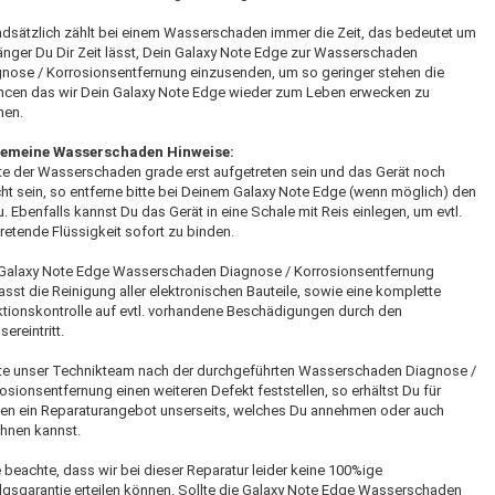
dsätzlich zählt bei einem Wasserschaden immer die Zeit, das bedeutet um
änger Du Dir Zeit lässt, Dein Galaxy Note Edge zur Wasserschaden
nose / Korrosionsentfernung einzusenden, um so geringer stehen die
ncen das wir Dein Galaxy Note Edge wieder zum Leben erwecken zu
nen.
gemeine Wasserschaden Hinweise:
te der Wasserschaden grade erst aufgetreten sein und das Gerät noch
ht sein, so entferne bitte bei Deinem Galaxy Note Edge (wenn möglich) den
. Ebenfalls kannst Du das Gerät in eine Schale mit Reis einlegen, um evtl.
retende Flüssigkeit sofort zu binden.
 Galaxy Note Edge Wasserschaden Diagnose / Korrosionsentfernung
sst die Reinigung aller elektronischen Bauteile, sowie eine komplette
tionskontrolle auf evtl. vorhandene Beschädigungen durch den
ereintritt.
te unser Technikteam nach der durchgeführten Wasserschaden Diagnose /
osionsentfernung einen weiteren Defekt feststellen, so erhältst Du für
en ein Reparaturangebot unserseits, welches Du annehmen oder auch
hnen kannst.
e beachte, dass wir bei dieser Reparatur leider keine 100%ige
lgsgarantie erteilen können. Sollte die Galaxy Note Edge Wasserschaden