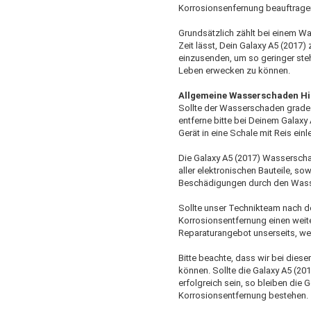
Korrosionsenfernung beauftragen
Grundsätzlich zählt bei einem W
Zeit lässt, Dein Galaxy A5 (201
einzusenden, um so geringer ste
Leben erwecken zu können.
Allgemeine Wasserschaden Hi
Sollte der Wasserschaden grade e
entferne bitte bei Deinem Galaxy
Gerät in eine Schale mit Reis einl
Die Galaxy A5 (2017) Wassersch
aller elektronischen Bauteile, so
Beschädigungen durch den Wasser
Sollte unser Technikteam nach 
Korrosionsentfernung einen weiter
Reparaturangebot unserseits, w
Bitte beachte, dass wir bei diese
können. Sollte die Galaxy A5 (2
erfolgreich sein, so bleiben di
Korrosionsentfernung bestehen.