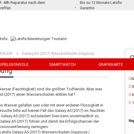
.R. 48h Reparatur nach dem
Bis zu 12 Monate Letsfix
treffen
Garantie
»
M-A520F
Galaxy A5 (2017) Wasserschaden Diagnose
G
SPIELEKONSOLE
SMARTWATCH
GRAFIKKARTE
bung:
A
R
Wasser (Feuchtigkeit) sind die größten Todfeinde. Aber was
y A5 (2017) einen Wasserschaden erlitten hat?
K
1
ins Wasser gefallen sein oder mit einer anderen Flüssigkeit in
uche bitte auf keinen Fall das Galaxy A5 (2017) im feuchten
 Galaxy A5 (2017) aufzuladen! Dies kann unvermeidlich zu
Re
laxy A5 (2017) führen und damit die Erfolgschancen der
sionsentfernung verringern.
e Letsfix Galaxy A5 (2017) Wasserschaden Diagnose /