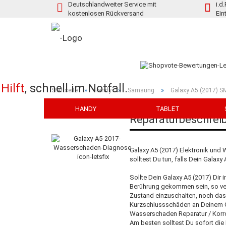
Deutschlandweiter Service mit
i.d
kostenlosen Rückversand
Ein
Hilft
,
schnell im Notfall.
»
»
»
Startseite
Handy
Samsung
Galaxy A5 (2017) S
HANDY
TABLET
Reparaturbeschrei
Galaxy A5 (2017) Elektronik und 
solltest Du tun, falls Dein Galax
Sollte Dein Galaxy A5 (2017) Dir 
Berührung gekommen sein, so vers
Zustand einzuschalten, noch das
Kurzschlussschäden an Deinem Ga
Wasserschaden Reparatur / Korro
Am besten solltest Du sofort di