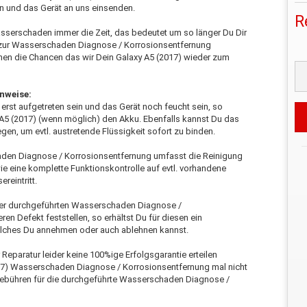
 und das Gerät an uns einsenden.
R
asserschaden immer die Zeit, das bedeutet um so länger Du Dir
7) zur Wasserschaden Diagnose / Korrosionsentfernung
hen die Chancen das wir Dein Galaxy A5 (2017) wieder zum
nweise:
rst aufgetreten sein und das Gerät noch feucht sein, so
 A5 (2017) (wenn möglich) den Akku. Ebenfalls kannst Du das
egen, um evtl. austretende Flüssigkeit sofort zu binden.
aden Diagnose / Korrosionsentfernung umfasst die Reinigung
wie eine komplette Funktionskontrolle auf evtl. vorhandene
eintritt.
der durchgeführten Wasserschaden Diagnose /
en Defekt feststellen, so erhältst Du für diesen ein
elches Du annehmen oder auch ablehnen kannst.
r Reparatur leider keine 100%ige Erfolgsgarantie erteilen
017) Wasserschaden Diagnose / Korrosionsentfernung mal nicht
e Gebühren für die durchgeführte Wasserschaden Diagnose /