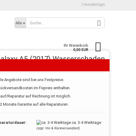
Kundenlogin
Alle
Ihr Warenkorb
0,00 EUR
alaxy A5 (2017) Wasserschaden
Diagnose
lle Angebote sind bei uns Festpreise.
ückversandkosten im Fixpreis enthalten.
Konto erstellen
auf/Reparatur auf Rechnung ist möglich.
Passwort vergessen?
2 Monate Garantie auf alle Reparaturen.
paraturdauer:
ca. 3-4 Werktage
(zzgl. Hin & Rückversandzeit)