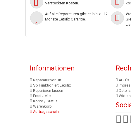
Versteckten Kosten.
kos
Auf alle Reparaturen gibt es bis zu 12
Wen
Monate Letsfix Garantie.
Sie
Liv
Informationen
Rech
Reparatur vor Ort
AGB´s
So Funktioniert Letsfix
Impre
Reparieren lassen
Datens
Ersatzteile
Widerr
Konto / Status
Soci
Warenkorb
Auftragsschein