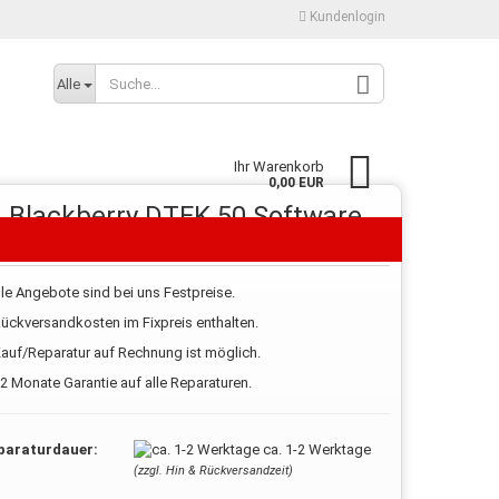
Kundenlogin
Alle
Ihr Warenkorb
0,00 EUR
Blackberry DTEK 50 Software
Reparatur
lle Angebote sind bei uns Festpreise.
ückversandkosten im Fixpreis enthalten.
Konto erstellen
auf/Reparatur auf Rechnung ist möglich.
Passwort vergessen?
2 Monate Garantie auf alle Reparaturen.
paraturdauer:
ca. 1-2 Werktage
(zzgl. Hin & Rückversandzeit)