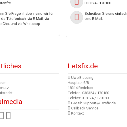
tenfrei.
038324 - 170180
n Sie Fragen haben, sind wir für
Schreiben Sie uns einfac
 da Telefonisch, via E-Mail, via
eine E-Mail.
e-Chat und via Whatsapp.
tliches
Letsfix.de
Uwe Blaesing
ssum
Hauptstr. 6/8
chutz
18314 Redebas
ufsrecht
Telefon: 038324 / 170180
Telefax: 038324 / 170180
almedia
E-Mail: Support@Letsfix.de
Callback Service
Kontakt