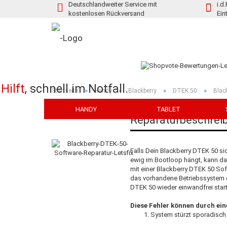
Deutschlandweiter Service mit
i.d
kostenlosen Rückversand
Ein
Hilft
,
schnell im Notfall.
»
»
»
»
Startseite
Handy
Blackberry
DTEK 50
Blac
HANDY
TABLET
Reparaturbeschrei
Falls Dein Blackberry DTEK 50 si
ewig im Bootloop hängt, kann da
mit einer Blackberry DTEK 50 Sof
das vorhandene Betriebssystem e
DTEK 50 wieder einwandfrei star
Diese Fehler können durch ei
System stürzt sporadisch