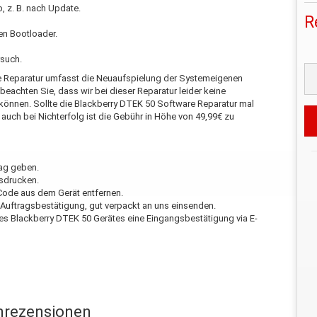
 z. B. nach Update.
R
den Bootloader.
such.
e Reparatur umfasst die Neuaufspielung der Systemeigenen
beachten Sie, dass wir bei dieser Reparatur leider keine
 können. Sollte die Blackberry DTEK 50 Software Reparatur mal
h auch bei Nichterfolg ist die Gebühr in Höhe von 49,99€ zu
rag geben.
usdrucken.
-Code aus dem Gerät entfernen.
-Auftragsbestätigung, gut verpackt an uns einsenden.
es Blackberry DTEK 50 Gerätes eine Eingangsbestätigung via E-
rezensionen