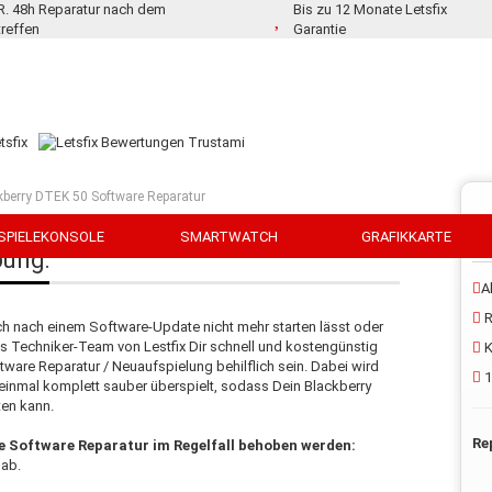
.R. 48h Reparatur nach dem
Bis zu 12 Monate Letsfix
treffen
Garantie
kberry DTEK 50 Software Reparatur
SPIELEKONSOLE
SMARTWATCH
GRAFIKKARTE
bung:
A
R
ch nach einem Software-Update nicht mehr starten lässt oder
s Techniker-Team von Lestfix Dir schnell und kostengünstig
K
tware Reparatur / Neuaufspielung behilflich sein. Dabei wird
1
inmal komplett sauber überspielt, sodass Dein Blackberry
ten kann.
Re
ne Software Reparatur im Regelfall behoben werden:
 ab.